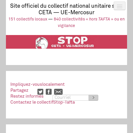
Site officiel du collectif national unitaire stop
CETA — UE-Mercosur
Actus
UE-Mercosur
151 collectifs locaux
—
840 collectivités «
hors TAFTA
» ou en
Stop à l’impunité !
TAFTA
CETA
vigilance
Collectivités
Collectif
Ressources
Impliquez-vous
localement
Partagez
Restez informés
>
Contactez le collectif
Stop-Tafta