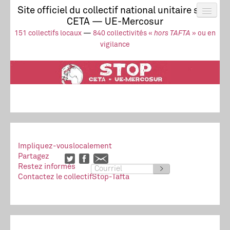
Site officiel du collectif national unitaire stop
CETA — UE-Mercosur
Actus
UE-Mercosur
151 collectifs locaux
—
840 collectivités «
hors TAFTA
» ou en
Stop à l’impunité !
TAFTA
CETA
vigilance
Collectivités
Collectif
Ressources
Impliquez-vous
localement
Partagez
Restez informés
>
Contactez le collectif
Stop-Tafta