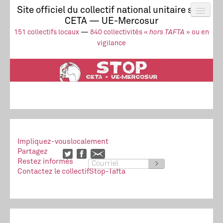
Site officiel du collectif national unitaire stop
CETA — UE-Mercosur
Actus
UE-Mercosur
151 collectifs locaux
—
840 collectivités «
hors TAFTA
» ou en
Stop à l’impunité !
TAFTA
CETA
vigilance
Collectivités
Collectif
Ressources
Impliquez-vous
localement
Partagez
Restez informés
>
Contactez le collectif
Stop-Tafta