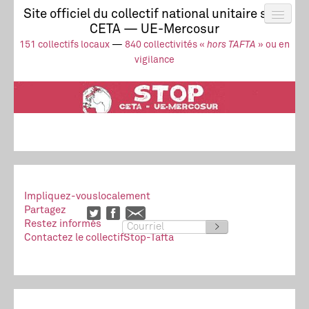
Site officiel du collectif national unitaire stop
CETA — UE-Mercosur
Actus
UE-Mercosur
151 collectifs locaux
—
840 collectivités «
hors TAFTA
» ou en
Stop à l’impunité !
TAFTA
CETA
vigilance
Collectivités
Collectif
Ressources
Impliquez-vous
localement
Partagez
Restez informés
>
Contactez le collectif
Stop-Tafta