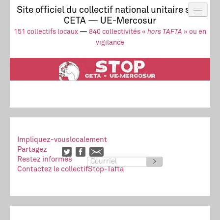
Site officiel du collectif national unitaire stop
CETA — UE-Mercosur
Actus
UE-Mercosur
151 collectifs locaux
—
840 collectivités «
hors TAFTA
» ou en
Stop à l’impunité !
TAFTA
CETA
vigilance
Collectivités
Collectif
Ressources
Impliquez-vous
localement
Partagez
Restez informés
>
Contactez le collectif
Stop-Tafta