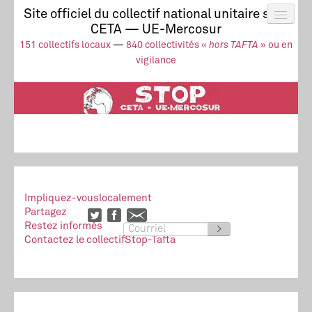
Site officiel du collectif national unitaire stop
CETA — UE-Mercosur
Actus
UE-Mercosur
151 collectifs locaux
—
840 collectivités «
hors TAFTA
» ou en
Stop à l’impunité !
TAFTA
CETA
vigilance
Collectivités
Collectif
Ressources
Impliquez-vous
localement
Partagez
Restez informés
>
Contactez le collectif
Stop-Tafta