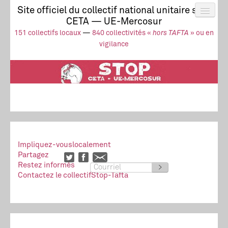
Site officiel du collectif national unitaire stop
CETA — UE-Mercosur
Actus
UE-Mercosur
151 collectifs locaux
—
840 collectivités «
hors TAFTA
» ou en
Stop à l’impunité !
TAFTA
CETA
vigilance
Collectivités
Collectif
Ressources
Impliquez-vous
localement
Partagez
Restez informés
>
Contactez le collectif
Stop-Tafta