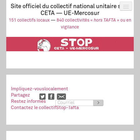
Site officiel du collectif national unitaire stop
CETA — UE-Mercosur
Actus
UE-Mercosur
151 collectifs locaux
—
840 collectivités «
hors TAFTA
» ou en
Stop à l’impunité !
TAFTA
CETA
vigilance
Collectivités
Collectif
Ressources
Impliquez-vous
localement
Partagez
Restez informés
>
Contactez le collectif
Stop-Tafta