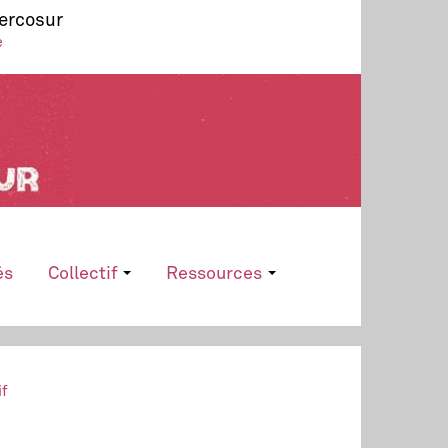
Mercosur
e
és
Collectif
Ressources
if