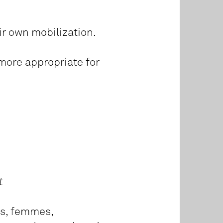
ir own mobilization.
 more appropriate for
t
es, femmes,