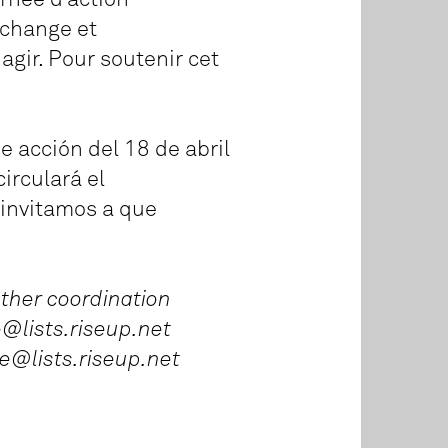
échange et
agir. Pour soutenir cet
e acción del 18 de abril
irculará el
 invitamos a que
other coordination
e@lists.riseup.net
be@lists.riseup.net