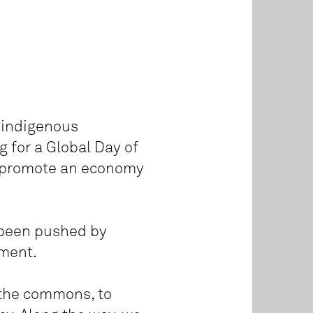
, indigenous
g for a Global Day of
nd promote an economy
 been pushed by
nment.
r the commons, to