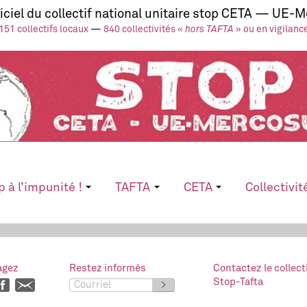
ficiel du collectif national unitaire stop CETA — UE-
151 collectifs locaux
—
840 collectivités «
hors TAFTA
» ou en vigilanc
p à l’impunité !
TAFTA
CETA
Collectivit
agez
Restez informés
Contactez le collect
Stop-Tafta
>