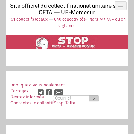
Site officiel du collectif national unitaire stop
CETA — UE-Mercosur
Actus
UE-Mercosur
151 collectifs locaux
—
840 collectivités «
hors TAFTA
» ou en
Stop à l’impunité !
TAFTA
CETA
vigilance
Collectivités
Collectif
Ressources
Impliquez-vous
localement
Partagez
Restez informés
>
Contactez le collectif
Stop-Tafta