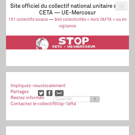
Site officiel du collectif national unitaire stop
CETA — UE-Mercosur
Actus
UE-Mercosur
151 collectifs locaux
—
840 collectivités «
hors TAFTA
» ou en
Stop à l’impunité !
TAFTA
CETA
vigilance
Collectivités
Collectif
Ressources
Impliquez-vous
localement
Partagez
Restez informés
>
Contactez le collectif
Stop-Tafta