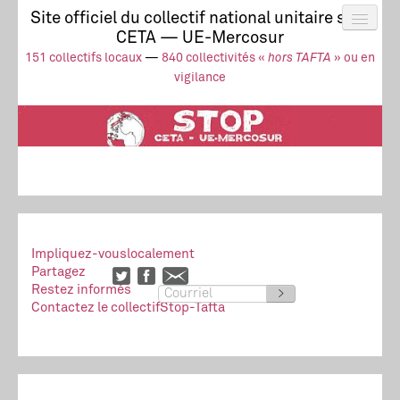
Site officiel du collectif national unitaire stop
CETA — UE-Mercosur
Actus
UE-Mercosur
151 collectifs locaux
—
840 collectivités «
hors TAFTA
» ou en
Stop à l’impunité !
TAFTA
CETA
vigilance
Collectivités
Collectif
Ressources
Impliquez-vous
localement
Partagez
Restez informés
>
Contactez le collectif
Stop-Tafta