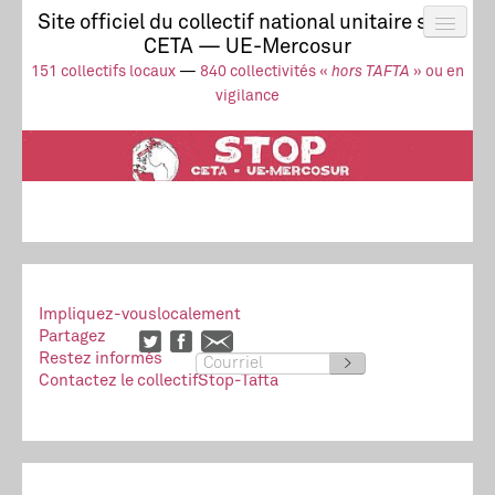
Site officiel du collectif national unitaire stop
CETA — UE-Mercosur
Actus
UE-Mercosur
151 collectifs locaux
—
840 collectivités «
hors TAFTA
» ou en
Stop à l’impunité !
TAFTA
CETA
vigilance
Collectivités
Collectif
Ressources
Impliquez-vous
localement
Partagez
Restez informés
>
Contactez le collectif
Stop-Tafta